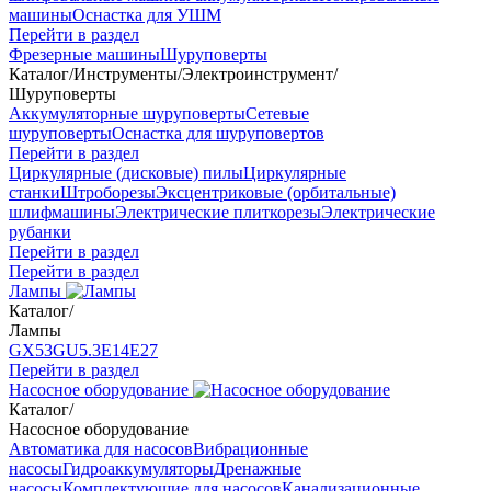
машины
Оснастка для УШМ
Перейти в раздел
Фрезерные машины
Шуруповерты
Каталог
/
Инструменты
/
Электроинструмент
/
Шуруповерты
Аккумуляторные шуруповерты
Сетевые
шуруповерты
Оснастка для шуруповертов
Перейти в раздел
Циркулярные (дисковые) пилы
Циркулярные
станки
Штроборезы
Эксцентриковые (орбитальные)
шлифмашины
Электрические плиткорезы
Электрические
рубанки
Перейти в раздел
Перейти в раздел
Лампы
Каталог
/
Лампы
GX53
GU5.3
Е14
Е27
Перейти в раздел
Насосное оборудование
Каталог
/
Насосное оборудование
Автоматика для насосов
Вибрационные
насосы
Гидроаккумуляторы
Дренажные
насосы
Комплектующие для насосов
Канализационные