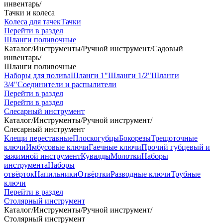
инвентарь
/
Тачки и колеса
Колеса для тачек
Тачки
Перейти в раздел
Шланги поливочные
Каталог
/
Инструменты
/
Ручной инструмент
/
Садовый
инвентарь
/
Шланги поливочные
Наборы для полива
Шланги 1"
Шланги 1/2"
Шланги
3/4"
Соединители и распылители
Перейти в раздел
Перейти в раздел
Слесарный инструмент
Каталог
/
Инструменты
/
Ручной инструмент
/
Слесарный инструмент
Клещи переставные
Плоскогубцы
Бокорезы
Трещоточные
ключи
Имбусовые ключи
Гаечные ключи
Прочий губцевый и
зажимной инструмент
Кувалды
Молотки
Наборы
инструмента
Наборы
отвёрток
Напильники
Отвёртки
Разводные ключи
Трубные
ключи
Перейти в раздел
Столярный инструмент
Каталог
/
Инструменты
/
Ручной инструмент
/
Столярный инструмент