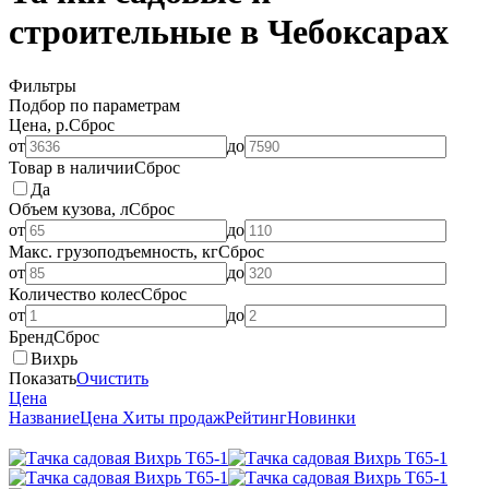
строительные в Чебоксарах
Фильтры
Подбор по параметрам
Цена, р.
Сброс
от
до
Товар в наличии
Сброс
Да
Объем кузова, л
Сброс
от
до
Макс. грузоподъемность, кг
Сброс
от
до
Количество колес
Сброс
от
до
Бренд
Сброс
Вихрь
Показать
Очистить
Цена
Название
Цена
Хиты продаж
Рейтинг
Новинки