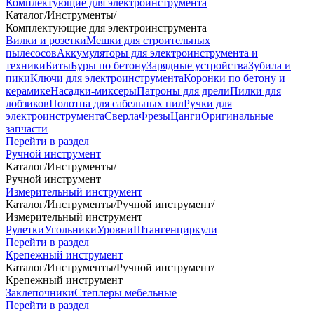
Комплектующие для электроинструмента
Каталог
/
Инструменты
/
Комплектующие для электроинструмента
Вилки и розетки
Мешки для строительных
пылесосов
Аккумуляторы для электроинструмента и
техники
Биты
Буры по бетону
Зарядные устройства
Зубила и
пики
Ключи для электроинструмента
Коронки по бетону и
керамике
Насадки-миксеры
Патроны для дрели
Пилки для
лобзиков
Полотна для сабельных пил
Ручки для
электроинструмента
Сверла
Фрезы
Цанги
Оригинальные
запчасти
Перейти в раздел
Ручной инструмент
Каталог
/
Инструменты
/
Ручной инструмент
Измерительный инструмент
Каталог
/
Инструменты
/
Ручной инструмент
/
Измерительный инструмент
Рулетки
Угольники
Уровни
Штангенциркули
Перейти в раздел
Крепежный инструмент
Каталог
/
Инструменты
/
Ручной инструмент
/
Крепежный инструмент
Заклепочники
Степлеры мебельные
Перейти в раздел