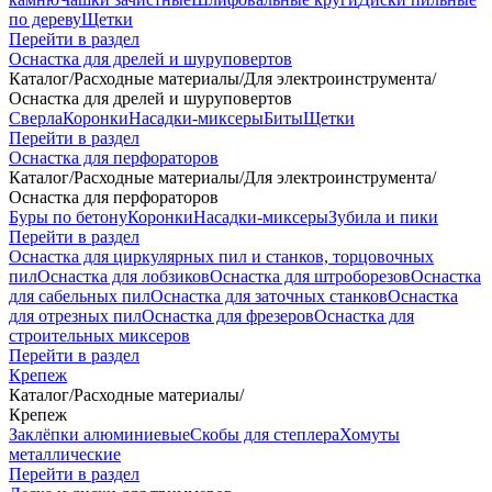
по дереву
Щетки
Перейти в раздел
Оснастка для дрелей и шуруповертов
Каталог
/
Расходные материалы
/
Для электроинструмента
/
Оснастка для дрелей и шуруповертов
Сверла
Коронки
Насадки-миксеры
Биты
Щетки
Перейти в раздел
Оснастка для перфораторов
Каталог
/
Расходные материалы
/
Для электроинструмента
/
Оснастка для перфораторов
Буры по бетону
Коронки
Насадки-миксеры
Зубила и пики
Перейти в раздел
Оснастка для циркулярных пил и станков, торцовочных
пил
Оснастка для лобзиков
Оснастка для штроборезов
Оснастка
для сабельных пил
Оснастка для заточных станков
Оснастка
для отрезных пил
Оснастка для фрезеров
Оснастка для
строительных миксеров
Перейти в раздел
Крепеж
Каталог
/
Расходные материалы
/
Крепеж
Заклёпки алюминиевые
Скобы для степлера
Хомуты
металлические
Перейти в раздел