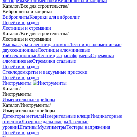
Бензорезы
Бетономешалки
Виброплиты и коврики
Каталог
/
Все для строительства
/
Виброплиты и коврики
Виброплиты
Коврики для виброплит
Перейти в раздел
Лестницы и стремянки
Каталог
/
Все для строительства
/
Лестницы и стремянки
Вышка-тура и лестница-помост
Лестницы алюминиевые
двухсекционные
Лестницы алюминиевые
трёхсекционные
Лестницы-трансформеры
Стремянки
алюминиевые
Стремянки стальные
Перейти в раздел
Стеклодомкраты и вакуумные присоски
Перейти в раздел
Инструменты
Каталог
/
Инструменты
Измерительные приборы
Каталог
/
Инструменты
/
Измерительные приборы
Детекторы металла
Измерительные клещи
Индикаторные
отвертки
Лазерные дальномеры
Лазерные
уровни
Штативы
Мультиметры
Тестеры напряжения
Перейти в раздел