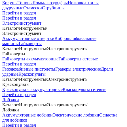
Колуны
Топоры
Ломы-гвоздодёры
Ножовки, пилы
двуручные
Стамески
Струбцины
Перейти в раздел
Перейти в раздел
Электроинструмент
Каталог
/
Инструменты
/
Электроинструмент
Аккумуляторные отвертки
Виброшлифовальные
машины
Гайковерты
Каталог
/
Инструменты
/
Электроинструмент
/
Гайковерты
Гайковерты аккумуляторные
Гайковерты сетевые
Перейти в раздел
Гвоздезабивные пистолеты
Граверы электрические
Дрели
ударные
Краскопульты
Каталог
/
Инструменты
/
Электроинструмент
/
Краскопульты
Краскопульты аккумуляторные
Краскопульты сетевые
Перейти в раздел
Лобзики
Каталог
/
Инструменты
/
Электроинструмент
/
Лобзики
Аккумуляторные лобзики
Электрические лобзики
Оснастка
для лобзиков
Перейти в раздел