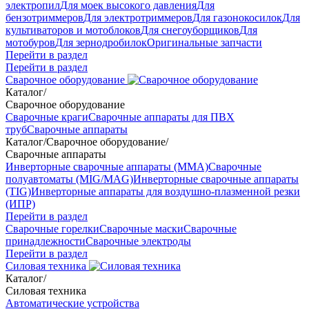
электропил
Для моек высокого давления
Для
бензотриммеров
Для электротриммеров
Для газонокосилок
Для
культиваторов и мотоблоков
Для снегоуборщиков
Для
мотобуров
Для зернодробилок
Оригинальные запчасти
Перейти в раздел
Перейти в раздел
Сварочное оборудование
Каталог
/
Сварочное оборудование
Сварочные краги
Сварочные аппараты для ПВХ
труб
Сварочные аппараты
Каталог
/
Сварочное оборудование
/
Сварочные аппараты
Инверторные сварочные аппараты (ММА)
Сварочные
полуавтоматы (MIG/MAG)
Инверторные сварочные аппараты
(TIG)
Инверторные аппараты для воздушно-плазменной резки
(ИПР)
Перейти в раздел
Сварочные горелки
Сварочные маски
Сварочные
принадлежности
Сварочные электроды
Перейти в раздел
Силовая техника
Каталог
/
Силовая техника
Автоматические устройства