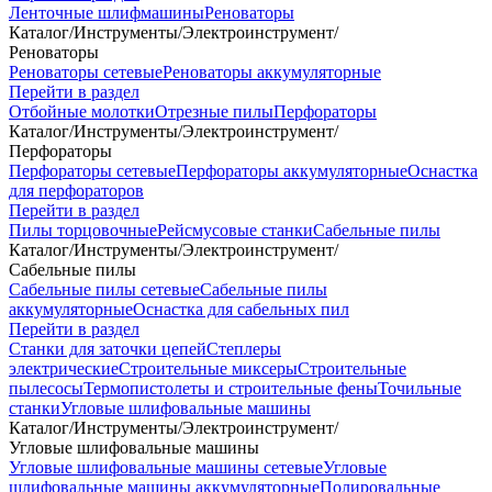
Ленточные шлифмашины
Реноваторы
Каталог
/
Инструменты
/
Электроинструмент
/
Реноваторы
Реноваторы сетевые
Реноваторы аккумуляторные
Перейти в раздел
Отбойные молотки
Отрезные пилы
Перфораторы
Каталог
/
Инструменты
/
Электроинструмент
/
Перфораторы
Перфораторы сетевые
Перфораторы аккумуляторные
Оснастка
для перфораторов
Перейти в раздел
Пилы торцовочные
Рейсмусовые станки
Сабельные пилы
Каталог
/
Инструменты
/
Электроинструмент
/
Сабельные пилы
Сабельные пилы сетевые
Сабельные пилы
аккумуляторные
Оснастка для сабельных пил
Перейти в раздел
Станки для заточки цепей
Степлеры
электрические
Строительные миксеры
Строительные
пылесосы
Термопистолеты и строительные фены
Точильные
станки
Угловые шлифовальные машины
Каталог
/
Инструменты
/
Электроинструмент
/
Угловые шлифовальные машины
Угловые шлифовальные машины сетевые
Угловые
шлифовальные машины аккумуляторные
Полировальные