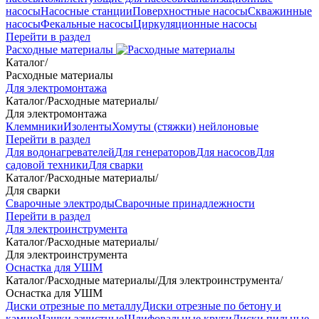
насосы
Насосные станции
Поверхностные насосы
Скважинные
насосы
Фекальные насосы
Циркуляционные насосы
Перейти в раздел
Расходные материалы
Каталог
/
Расходные материалы
Для электромонтажа
Каталог
/
Расходные материалы
/
Для электромонтажа
Клеммники
Изоленты
Хомуты (стяжки) нейлоновые
Перейти в раздел
Для водонагревателей
Для генераторов
Для насосов
Для
садовой техники
Для сварки
Каталог
/
Расходные материалы
/
Для сварки
Сварочные электроды
Сварочные принадлежности
Перейти в раздел
Для электроинструмента
Каталог
/
Расходные материалы
/
Для электроинструмента
Оснастка для УШМ
Каталог
/
Расходные материалы
/
Для электроинструмента
/
Оснастка для УШМ
Диски отрезные по металлу
Диски отрезные по бетону и
камню
Чашки зачистные
Шлифовальные круги
Диски пильные