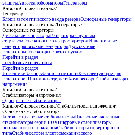
защиты
Автотрансформаторы
Генераторы
Каталог
/
Силовая техника
/
Генераторы
Блоки автоматического ввода резерва
Однофазные генераторы
Каталог
/
Силовая техника
/
Генераторы
/
Однофазные генераторы
Дизельные генераторы
Генераторы с ручным
стартером
Генераторы с электростартером
Инверторные
генераторы
Газовые генераторы
Двухтактные
генераторы
Генераторы с автозапуском
Перейти в раздел
Трехфазные генераторы
Перейти в раздел
Источники бесперебойного питания
Комплектующие для
генераторов
Пневмоинструмент
Компрессоры
Стабилизаторы
напряжения
Каталог
/
Силовая техника
/
Стабилизаторы напряжения
Однофазные стабилизаторы
Каталог
/
Силовая техника
/
Стабилизаторы напряжения
/
Однофазные стабилизаторы
Бытовые цифровые стабилизаторы
Цифровые настенные
стабилизаторы серии LUX
Цифровые стабилизаторы
пониженного напряжения
Стабилизаторы инверторного
типа
Стабилизаторы электромеханического