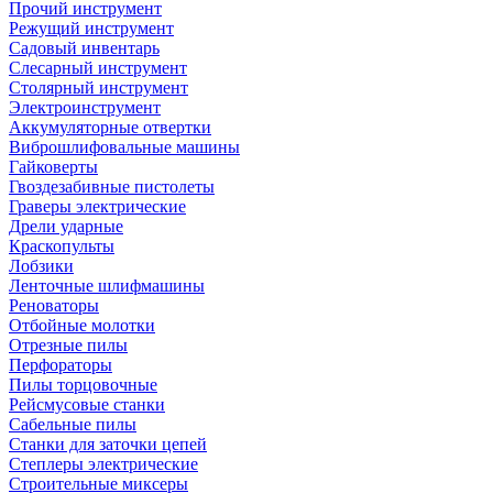
Прочий инструмент
Режущий инструмент
Садовый инвентарь
Слесарный инструмент
Столярный инструмент
Электроинструмент
Аккумуляторные отвертки
Виброшлифовальные машины
Гайковерты
Гвоздезабивные пистолеты
Граверы электрические
Дрели ударные
Краскопульты
Лобзики
Ленточные шлифмашины
Реноваторы
Отбойные молотки
Отрезные пилы
Перфораторы
Пилы торцовочные
Рейсмусовые станки
Сабельные пилы
Станки для заточки цепей
Степлеры электрические
Строительные миксеры