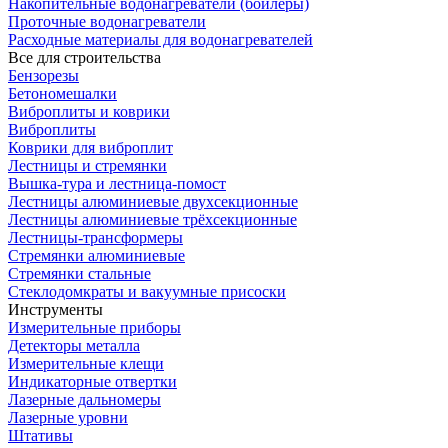
Накопительные водонагреватели (бойлеры)
Проточные водонагреватели
Расходные материалы для водонагревателей
Все для строительства
Бензорезы
Бетономешалки
Виброплиты и коврики
Виброплиты
Коврики для виброплит
Лестницы и стремянки
Вышка-тура и лестница-помост
Лестницы алюминиевые двухсекционные
Лестницы алюминиевые трёхсекционные
Лестницы-трансформеры
Стремянки алюминиевые
Стремянки стальные
Стеклодомкраты и вакуумные присоски
Инструменты
Измерительные приборы
Детекторы металла
Измерительные клещи
Индикаторные отвертки
Лазерные дальномеры
Лазерные уровни
Штативы