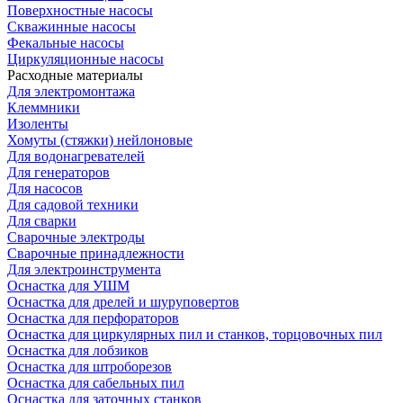
Поверхностные насосы
Скважинные насосы
Фекальные насосы
Циркуляционные насосы
Расходные материалы
Для электромонтажа
Клеммники
Изоленты
Хомуты (стяжки) нейлоновые
Для водонагревателей
Для генераторов
Для насосов
Для садовой техники
Для сварки
Сварочные электроды
Сварочные принадлежности
Для электроинструмента
Оснастка для УШМ
Оснастка для дрелей и шуруповертов
Оснастка для перфораторов
Оснастка для циркулярных пил и станков, торцовочных пил
Оснастка для лобзиков
Оснастка для штроборезов
Оснастка для сабельных пил
Оснастка для заточных станков