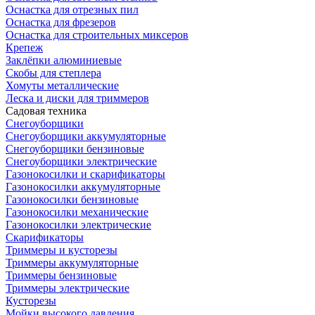
Оснастка для отрезных пил
Оснастка для фрезеров
Оснастка для строительных миксеров
Крепеж
Заклёпки алюминиевые
Скобы для степлера
Хомуты металлические
Леска и диски для триммеров
Садовая техника
Снегоуборщики
Снегоуборщики аккумуляторные
Снегоуборщики бензиновые
Снегоуборщики электрические
Газонокосилки и скарификаторы
Газонокосилки аккумуляторные
Газонокосилки бензиновые
Газонокосилки механические
Газонокосилки электрические
Скарификаторы
Триммеры и кусторезы
Триммеры аккумуляторные
Триммеры бензиновые
Триммеры электрические
Кусторезы
Мойки высокого давления