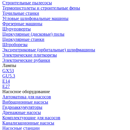
Строительные пылесосы
Термопистолеты и строительные фены
Точильные станки
Угловые шлифовальные машины
Фрезерные машины
Шуруповерты
Циркулярные (дисковые) пилы
Циркулярные станки
Штроборезы
Эксцентриковые (орбитальные) шлифмашины
Электрические плиткорезы
Электрические рубанки
Лампы
GX53
GU5.3
Е14
Е27
Насосное оборудование
Автоматика для насосов
Вибрационные насосы
Гидроаккумуляторы
Дренажные насосы
Комплектующие для насосов
Канализационные насосы
Насосные станции