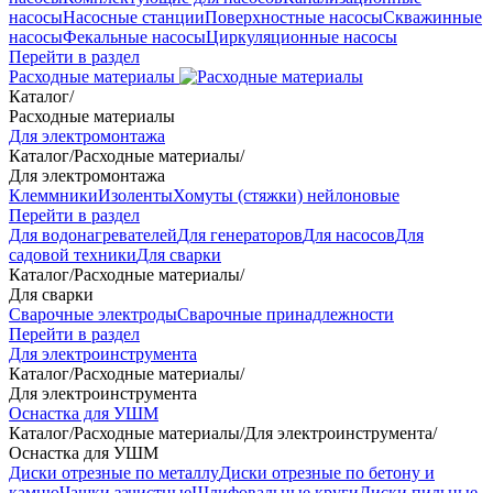
насосы
Насосные станции
Поверхностные насосы
Скважинные
насосы
Фекальные насосы
Циркуляционные насосы
Перейти в раздел
Расходные материалы
Каталог
/
Расходные материалы
Для электромонтажа
Каталог
/
Расходные материалы
/
Для электромонтажа
Клеммники
Изоленты
Хомуты (стяжки) нейлоновые
Перейти в раздел
Для водонагревателей
Для генераторов
Для насосов
Для
садовой техники
Для сварки
Каталог
/
Расходные материалы
/
Для сварки
Сварочные электроды
Сварочные принадлежности
Перейти в раздел
Для электроинструмента
Каталог
/
Расходные материалы
/
Для электроинструмента
Оснастка для УШМ
Каталог
/
Расходные материалы
/
Для электроинструмента
/
Оснастка для УШМ
Диски отрезные по металлу
Диски отрезные по бетону и
камню
Чашки зачистные
Шлифовальные круги
Диски пильные