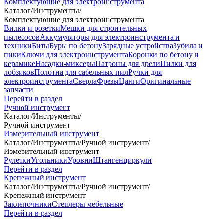
Комплектующие для электроинструмента
Каталог
/
Инструменты
/
Комплектующие для электроинструмента
Вилки и розетки
Мешки для строительных
пылесосов
Аккумуляторы для электроинструмента и
техники
Биты
Буры по бетону
Зарядные устройства
Зубила и
пики
Ключи для электроинструмента
Коронки по бетону и
керамике
Насадки-миксеры
Патроны для дрели
Пилки для
лобзиков
Полотна для сабельных пил
Ручки для
электроинструмента
Сверла
Фрезы
Цанги
Оригинальные
запчасти
Перейти в раздел
Ручной инструмент
Каталог
/
Инструменты
/
Ручной инструмент
Измерительный инструмент
Каталог
/
Инструменты
/
Ручной инструмент
/
Измерительный инструмент
Рулетки
Угольники
Уровни
Штангенциркули
Перейти в раздел
Крепежный инструмент
Каталог
/
Инструменты
/
Ручной инструмент
/
Крепежный инструмент
Заклепочники
Степлеры мебельные
Перейти в раздел