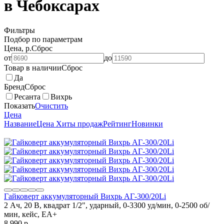
в Чебоксарах
Фильтры
Подбор по параметрам
Цена, р.
Сброс
от
до
Товар в наличии
Сброс
Да
Бренд
Сброс
Ресанта
Вихрь
Показать
Очистить
Цена
Название
Цена
Хиты продаж
Рейтинг
Новинки
Гайковерт аккумуляторный Вихрь АГ-300/20Li
2 Ач, 20 В, квадрат 1/2", ударный, 0-3300 уд/мин, 0-2500 об/
мин, кейс, ЕА+
8 990
p.