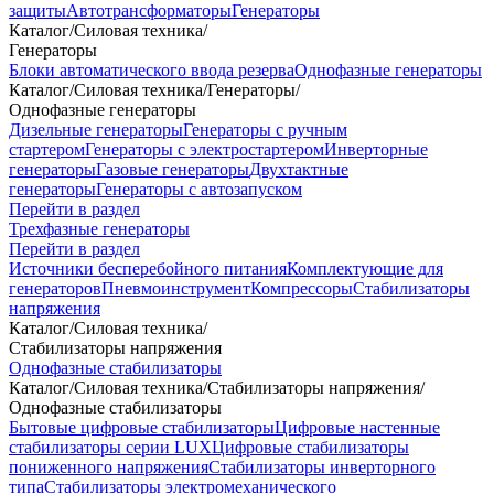
защиты
Автотрансформаторы
Генераторы
Каталог
/
Силовая техника
/
Генераторы
Блоки автоматического ввода резерва
Однофазные генераторы
Каталог
/
Силовая техника
/
Генераторы
/
Однофазные генераторы
Дизельные генераторы
Генераторы с ручным
стартером
Генераторы с электростартером
Инверторные
генераторы
Газовые генераторы
Двухтактные
генераторы
Генераторы с автозапуском
Перейти в раздел
Трехфазные генераторы
Перейти в раздел
Источники бесперебойного питания
Комплектующие для
генераторов
Пневмоинструмент
Компрессоры
Стабилизаторы
напряжения
Каталог
/
Силовая техника
/
Стабилизаторы напряжения
Однофазные стабилизаторы
Каталог
/
Силовая техника
/
Стабилизаторы напряжения
/
Однофазные стабилизаторы
Бытовые цифровые стабилизаторы
Цифровые настенные
стабилизаторы серии LUX
Цифровые стабилизаторы
пониженного напряжения
Стабилизаторы инверторного
типа
Стабилизаторы электромеханического