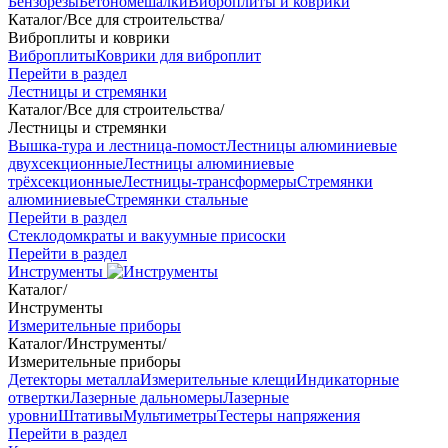
Бензорезы
Бетономешалки
Виброплиты и коврики
Каталог
/
Все для строительства
/
Виброплиты и коврики
Виброплиты
Коврики для виброплит
Перейти в раздел
Лестницы и стремянки
Каталог
/
Все для строительства
/
Лестницы и стремянки
Вышка-тура и лестница-помост
Лестницы алюминиевые
двухсекционные
Лестницы алюминиевые
трёхсекционные
Лестницы-трансформеры
Стремянки
алюминиевые
Стремянки стальные
Перейти в раздел
Стеклодомкраты и вакуумные присоски
Перейти в раздел
Инструменты
Каталог
/
Инструменты
Измерительные приборы
Каталог
/
Инструменты
/
Измерительные приборы
Детекторы металла
Измерительные клещи
Индикаторные
отвертки
Лазерные дальномеры
Лазерные
уровни
Штативы
Мультиметры
Тестеры напряжения
Перейти в раздел