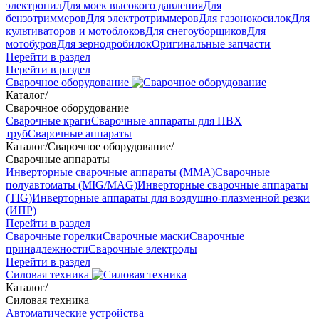
электропил
Для моек высокого давления
Для
бензотриммеров
Для электротриммеров
Для газонокосилок
Для
культиваторов и мотоблоков
Для снегоуборщиков
Для
мотобуров
Для зернодробилок
Оригинальные запчасти
Перейти в раздел
Перейти в раздел
Сварочное оборудование
Каталог
/
Сварочное оборудование
Сварочные краги
Сварочные аппараты для ПВХ
труб
Сварочные аппараты
Каталог
/
Сварочное оборудование
/
Сварочные аппараты
Инверторные сварочные аппараты (ММА)
Сварочные
полуавтоматы (MIG/MAG)
Инверторные сварочные аппараты
(TIG)
Инверторные аппараты для воздушно-плазменной резки
(ИПР)
Перейти в раздел
Сварочные горелки
Сварочные маски
Сварочные
принадлежности
Сварочные электроды
Перейти в раздел
Силовая техника
Каталог
/
Силовая техника
Автоматические устройства