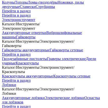
Колуны
Топоры
Ломы-гвоздодёры
Ножовки, пилы
двуручные
Стамески
Струбцины
Перейти в раздел
Перейти в раздел
Электроинструмент
Каталог
/
Инструменты
/
Электроинструмент
Аккумуляторные отвертки
Виброшлифовальные
машины
Гайковерты
Каталог
/
Инструменты
/
Электроинструмент
/
Гайковерты
Гайковерты аккумуляторные
Гайковерты сетевые
Перейти в раздел
Гвоздезабивные пистолеты
Граверы электрические
Дрели
ударные
Краскопульты
Каталог
/
Инструменты
/
Электроинструмент
/
Краскопульты
Краскопульты аккумуляторные
Краскопульты сетевые
Перейти в раздел
Лобзики
Каталог
/
Инструменты
/
Электроинструмент
/
Лобзики
Аккумуляторные лобзики
Электрические лобзики
Оснастка
для лобзиков
Перейти в раздел