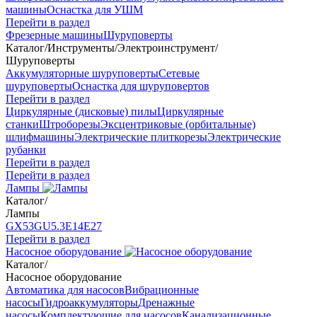
машины
Оснастка для УШМ
Перейти в раздел
Фрезерные машины
Шуруповерты
Каталог
/
Инструменты
/
Электроинструмент
/
Шуруповерты
Аккумуляторные шуруповерты
Сетевые
шуруповерты
Оснастка для шуруповертов
Перейти в раздел
Циркулярные (дисковые) пилы
Циркулярные
станки
Штроборезы
Эксцентриковые (орбитальные)
шлифмашины
Электрические плиткорезы
Электрические
рубанки
Перейти в раздел
Перейти в раздел
Лампы
Каталог
/
Лампы
GX53
GU5.3
Е14
Е27
Перейти в раздел
Насосное оборудование
Каталог
/
Насосное оборудование
Автоматика для насосов
Вибрационные
насосы
Гидроаккумуляторы
Дренажные
насосы
Комплектующие для насосов
Канализационные