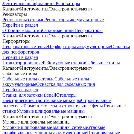
Ленточные шлифмашины
Реноваторы
Каталог
/
Инструменты
/
Электроинструмент
/
Реноваторы
Реноваторы сетевые
Реноваторы аккумуляторные
Перейти в раздел
Отбойные молотки
Отрезные пилы
Перфораторы
Каталог
/
Инструменты
/
Электроинструмент
/
Перфораторы
Перфораторы сетевые
Перфораторы аккумуляторные
Оснастка
для перфораторов
Перейти в раздел
Пилы торцовочные
Рейсмусовые станки
Сабельные пилы
Каталог
/
Инструменты
/
Электроинструмент
/
Сабельные пилы
Сабельные пилы сетевые
Сабельные пилы
аккумуляторные
Оснастка для сабельных пил
Перейти в раздел
Станки для заточки цепей
Степлеры
электрические
Строительные миксеры
Строительные
пылесосы
Термопистолеты и строительные фены
Точильные
станки
Угловые шлифовальные машины
Каталог
/
Инструменты
/
Электроинструмент
/
Угловые шлифовальные машины
Угловые шлифовальные машины сетевые
Угловые
шлифовальные машины аккумуляторные
Полировальные