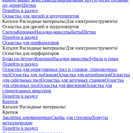
по дереву
Щетки
Перейти в раздел
Оснастка для дрелей и шуруповертов
Каталог
/
Расходные материалы
/
Для электроинструмента
/
Оснастка для дрелей и шуруповертов
Сверла
Коронки
Насадки-миксеры
Биты
Щетки
Перейти в раздел
Оснастка для перфораторов
Каталог
/
Расходные материалы
/
Для электроинструмента
/
Оснастка для перфораторов
Буры по бетону
Коронки
Насадки-миксеры
Зубила и пики
Перейти в раздел
Оснастка для циркулярных пил и станков, торцовочных
пил
Оснастка для лобзиков
Оснастка для штроборезов
Оснастка
для сабельных пил
Оснастка для заточных станков
Оснастка
для отрезных пил
Оснастка для фрезеров
Оснастка для
строительных миксеров
Перейти в раздел
Крепеж
Каталог
/
Расходные материалы
/
Крепеж
Заклёпки алюминиевые
Скобы для степлера
Хомуты
металлические
Перейти в раздел