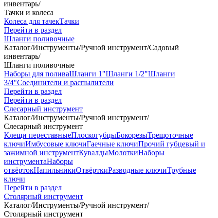
инвентарь
/
Тачки и колеса
Колеса для тачек
Тачки
Перейти в раздел
Шланги поливочные
Каталог
/
Инструменты
/
Ручной инструмент
/
Садовый
инвентарь
/
Шланги поливочные
Наборы для полива
Шланги 1"
Шланги 1/2"
Шланги
3/4"
Соединители и распылители
Перейти в раздел
Перейти в раздел
Слесарный инструмент
Каталог
/
Инструменты
/
Ручной инструмент
/
Слесарный инструмент
Клещи переставные
Плоскогубцы
Бокорезы
Трещоточные
ключи
Имбусовые ключи
Гаечные ключи
Прочий губцевый и
зажимной инструмент
Кувалды
Молотки
Наборы
инструмента
Наборы
отвёрток
Напильники
Отвёртки
Разводные ключи
Трубные
ключи
Перейти в раздел
Столярный инструмент
Каталог
/
Инструменты
/
Ручной инструмент
/
Столярный инструмент