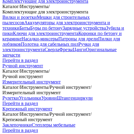
Комплектующие для электроинструмента
Каталог
/
Инструменты
/
Комплектующие для электроинструмента
Вилки и розетки
Мешки для строительных
пылесосов
Аккумуляторы для электроинструмента и
техники
Биты
Буры по бетону
Зарядные устройства
Зубила и
пики
Ключи для электроинструмента
Коронки по бетону и
керамике
Насадки-миксеры
Патроны для дрели
Пилки для
лобзиков
Полотна для сабельных пил
Ручки для
электроинструмента
Сверла
Фрезы
Цанги
Оригинальные
запчасти
Перейти в раздел
Ручной инструмент
Каталог
/
Инструменты
/
Ручной инструмент
Измерительный инструмент
Каталог
/
Инструменты
/
Ручной инструмент
/
Измерительный инструмент
Рулетки
Угольники
Уровни
Штангенциркули
Перейти в раздел
Крепежный инструмент
Каталог
/
Инструменты
/
Ручной инструмент
/
Крепежный инструмент
Заклепочники
Степлеры мебельные
Перейти в раздел