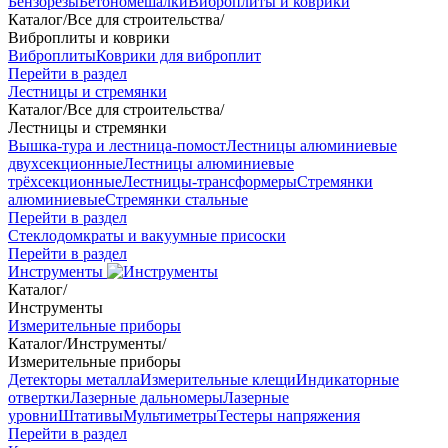
Бензорезы
Бетономешалки
Виброплиты и коврики
Каталог
/
Все для строительства
/
Виброплиты и коврики
Виброплиты
Коврики для виброплит
Перейти в раздел
Лестницы и стремянки
Каталог
/
Все для строительства
/
Лестницы и стремянки
Вышка-тура и лестница-помост
Лестницы алюминиевые
двухсекционные
Лестницы алюминиевые
трёхсекционные
Лестницы-трансформеры
Стремянки
алюминиевые
Стремянки стальные
Перейти в раздел
Стеклодомкраты и вакуумные присоски
Перейти в раздел
Инструменты
Каталог
/
Инструменты
Измерительные приборы
Каталог
/
Инструменты
/
Измерительные приборы
Детекторы металла
Измерительные клещи
Индикаторные
отвертки
Лазерные дальномеры
Лазерные
уровни
Штативы
Мультиметры
Тестеры напряжения
Перейти в раздел