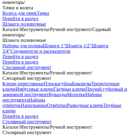
инвентарь
/
Тачки и колеса
Колеса для тачек
Тачки
Перейти в раздел
Шланги поливочные
Каталог
/
Инструменты
/
Ручной инструмент
/
Садовый
инвентарь
/
Шланги поливочные
Наборы для полива
Шланги 1"
Шланги 1/2"
Шланги
3/4"
Соединители и распылители
Перейти в раздел
Перейти в раздел
Слесарный инструмент
Каталог
/
Инструменты
/
Ручной инструмент
/
Слесарный инструмент
Клещи переставные
Плоскогубцы
Бокорезы
Трещоточные
ключи
Имбусовые ключи
Гаечные ключи
Прочий губцевый и
зажимной инструмент
Кувалды
Молотки
Наборы
инструмента
Наборы
отвёрток
Напильники
Отвёртки
Разводные ключи
Трубные
ключи
Перейти в раздел
Столярный инструмент
Каталог
/
Инструменты
/
Ручной инструмент
/
Столярный инструмент