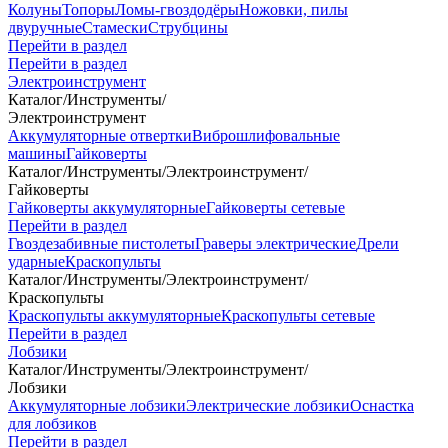
Колуны
Топоры
Ломы-гвоздодёры
Ножовки, пилы
двуручные
Стамески
Струбцины
Перейти в раздел
Перейти в раздел
Электроинструмент
Каталог
/
Инструменты
/
Электроинструмент
Аккумуляторные отвертки
Виброшлифовальные
машины
Гайковерты
Каталог
/
Инструменты
/
Электроинструмент
/
Гайковерты
Гайковерты аккумуляторные
Гайковерты сетевые
Перейти в раздел
Гвоздезабивные пистолеты
Граверы электрические
Дрели
ударные
Краскопульты
Каталог
/
Инструменты
/
Электроинструмент
/
Краскопульты
Краскопульты аккумуляторные
Краскопульты сетевые
Перейти в раздел
Лобзики
Каталог
/
Инструменты
/
Электроинструмент
/
Лобзики
Аккумуляторные лобзики
Электрические лобзики
Оснастка
для лобзиков
Перейти в раздел