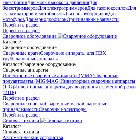
электропил
Для моек высокого давления
Для
бензотриммеров
Для электротриммеров
Для газонокосилок
Для
культиваторов и мотоблоков
Для снегоуборщиков
Для
мотобуров
Для зернодробилок
Оригинальные запчасти
Перейти в раздел
Перейти в раздел
Сварочное оборудование
Каталог
/
Сварочное оборудование
Сварочные краги
Сварочные аппараты для ПВХ
труб
Сварочные аппараты
Каталог
/
Сварочное оборудование
/
Сварочные аппараты
Инверторные сварочные аппараты (ММА)
Сварочные
полуавтоматы (MIG/MAG)
Инверторные сварочные аппараты
(TIG)
Инверторные аппараты для воздушно-плазменной резки
(ИПР)
Перейти в раздел
Сварочные горелки
Сварочные маски
Сварочные
принадлежности
Сварочные электроды
Перейти в раздел
Силовая техника
Каталог
/
Силовая техника
Автоматические устройства