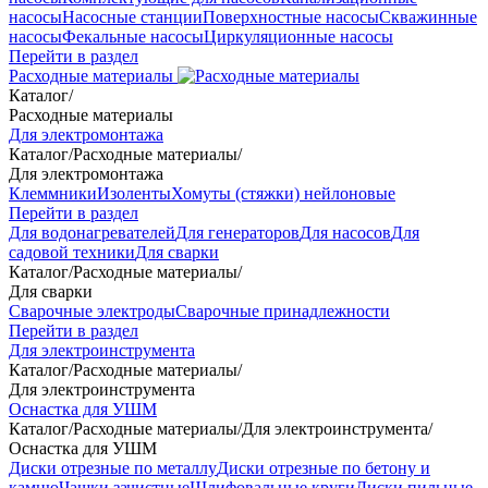
насосы
Насосные станции
Поверхностные насосы
Скважинные
насосы
Фекальные насосы
Циркуляционные насосы
Перейти в раздел
Расходные материалы
Каталог
/
Расходные материалы
Для электромонтажа
Каталог
/
Расходные материалы
/
Для электромонтажа
Клеммники
Изоленты
Хомуты (стяжки) нейлоновые
Перейти в раздел
Для водонагревателей
Для генераторов
Для насосов
Для
садовой техники
Для сварки
Каталог
/
Расходные материалы
/
Для сварки
Сварочные электроды
Сварочные принадлежности
Перейти в раздел
Для электроинструмента
Каталог
/
Расходные материалы
/
Для электроинструмента
Оснастка для УШМ
Каталог
/
Расходные материалы
/
Для электроинструмента
/
Оснастка для УШМ
Диски отрезные по металлу
Диски отрезные по бетону и
камню
Чашки зачистные
Шлифовальные круги
Диски пильные