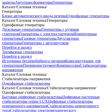
защиты
Автотрансформаторы
Генераторы
Каталог
/
Силовая техника
/
Генераторы
Блоки автоматического ввода резерва
Однофазные генераторы
Каталог
/
Силовая техника
/
Генераторы
/
Однофазные генераторы
Дизельные генераторы
Генераторы с ручным
стартером
Генераторы с электростартером
Инверторные
генераторы
Газовые генераторы
Двухтактные
генераторы
Генераторы с автозапуском
Перейти в раздел
Трехфазные генераторы
Перейти в раздел
Источники бесперебойного питания
Комплектующие для
генераторов
Пневмоинструмент
Компрессоры
Стабилизаторы
напряжения
Каталог
/
Силовая техника
/
Стабилизаторы напряжения
Однофазные стабилизаторы
Каталог
/
Силовая техника
/
Стабилизаторы напряжения
/
Однофазные стабилизаторы
Бытовые цифровые стабилизаторы
Цифровые настенные
стабилизаторы серии LUX
Цифровые стабилизаторы
пониженного напряжения
Стабилизаторы инверторного
типа
Стабилизаторы электромеханического