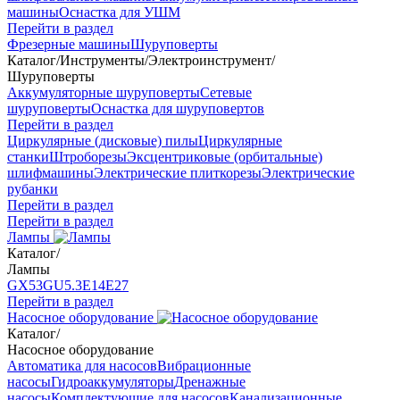
машины
Оснастка для УШМ
Перейти в раздел
Фрезерные машины
Шуруповерты
Каталог
/
Инструменты
/
Электроинструмент
/
Шуруповерты
Аккумуляторные шуруповерты
Сетевые
шуруповерты
Оснастка для шуруповертов
Перейти в раздел
Циркулярные (дисковые) пилы
Циркулярные
станки
Штроборезы
Эксцентриковые (орбитальные)
шлифмашины
Электрические плиткорезы
Электрические
рубанки
Перейти в раздел
Перейти в раздел
Лампы
Каталог
/
Лампы
GX53
GU5.3
Е14
Е27
Перейти в раздел
Насосное оборудование
Каталог
/
Насосное оборудование
Автоматика для насосов
Вибрационные
насосы
Гидроаккумуляторы
Дренажные
насосы
Комплектующие для насосов
Канализационные