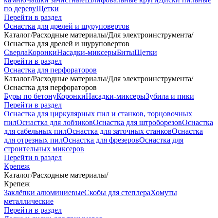
по дереву
Щетки
Перейти в раздел
Оснастка для дрелей и шуруповертов
Каталог
/
Расходные материалы
/
Для электроинструмента
/
Оснастка для дрелей и шуруповертов
Сверла
Коронки
Насадки-миксеры
Биты
Щетки
Перейти в раздел
Оснастка для перфораторов
Каталог
/
Расходные материалы
/
Для электроинструмента
/
Оснастка для перфораторов
Буры по бетону
Коронки
Насадки-миксеры
Зубила и пики
Перейти в раздел
Оснастка для циркулярных пил и станков, торцовочных
пил
Оснастка для лобзиков
Оснастка для штроборезов
Оснастка
для сабельных пил
Оснастка для заточных станков
Оснастка
для отрезных пил
Оснастка для фрезеров
Оснастка для
строительных миксеров
Перейти в раздел
Крепеж
Каталог
/
Расходные материалы
/
Крепеж
Заклёпки алюминиевые
Скобы для степлера
Хомуты
металлические
Перейти в раздел