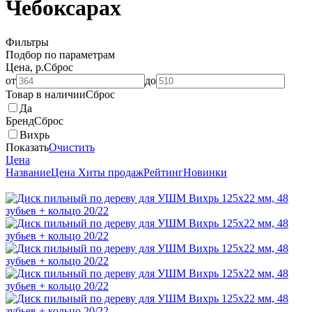
Чебоксарах
Фильтры
Подбор по параметрам
Цена, р.
Сброс
от
до
Товар в наличии
Сброс
Да
Бренд
Сброс
Вихрь
Показать
Очистить
Цена
Название
Цена
Хиты продаж
Рейтинг
Новинки