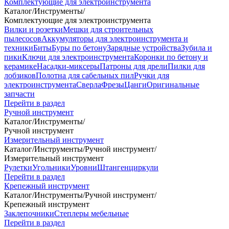
Комплектующие для электроинструмента
Каталог
/
Инструменты
/
Комплектующие для электроинструмента
Вилки и розетки
Мешки для строительных
пылесосов
Аккумуляторы для электроинструмента и
техники
Биты
Буры по бетону
Зарядные устройства
Зубила и
пики
Ключи для электроинструмента
Коронки по бетону и
керамике
Насадки-миксеры
Патроны для дрели
Пилки для
лобзиков
Полотна для сабельных пил
Ручки для
электроинструмента
Сверла
Фрезы
Цанги
Оригинальные
запчасти
Перейти в раздел
Ручной инструмент
Каталог
/
Инструменты
/
Ручной инструмент
Измерительный инструмент
Каталог
/
Инструменты
/
Ручной инструмент
/
Измерительный инструмент
Рулетки
Угольники
Уровни
Штангенциркули
Перейти в раздел
Крепежный инструмент
Каталог
/
Инструменты
/
Ручной инструмент
/
Крепежный инструмент
Заклепочники
Степлеры мебельные
Перейти в раздел