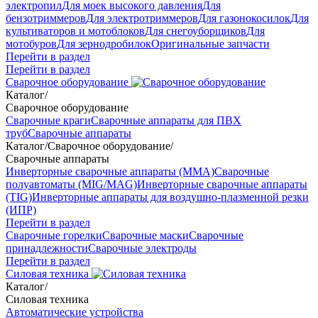
электропил
Для моек высокого давления
Для
бензотриммеров
Для электротриммеров
Для газонокосилок
Для
культиваторов и мотоблоков
Для снегоуборщиков
Для
мотобуров
Для зернодробилок
Оригинальные запчасти
Перейти в раздел
Перейти в раздел
Сварочное оборудование
Каталог
/
Сварочное оборудование
Сварочные краги
Сварочные аппараты для ПВХ
труб
Сварочные аппараты
Каталог
/
Сварочное оборудование
/
Сварочные аппараты
Инверторные сварочные аппараты (ММА)
Сварочные
полуавтоматы (MIG/MAG)
Инверторные сварочные аппараты
(TIG)
Инверторные аппараты для воздушно-плазменной резки
(ИПР)
Перейти в раздел
Сварочные горелки
Сварочные маски
Сварочные
принадлежности
Сварочные электроды
Перейти в раздел
Силовая техника
Каталог
/
Силовая техника
Автоматические устройства