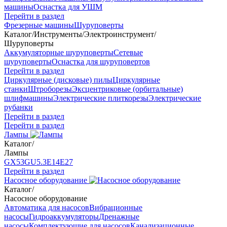
машины
Оснастка для УШМ
Перейти в раздел
Фрезерные машины
Шуруповерты
Каталог
/
Инструменты
/
Электроинструмент
/
Шуруповерты
Аккумуляторные шуруповерты
Сетевые
шуруповерты
Оснастка для шуруповертов
Перейти в раздел
Циркулярные (дисковые) пилы
Циркулярные
станки
Штроборезы
Эксцентриковые (орбитальные)
шлифмашины
Электрические плиткорезы
Электрические
рубанки
Перейти в раздел
Перейти в раздел
Лампы
Каталог
/
Лампы
GX53
GU5.3
Е14
Е27
Перейти в раздел
Насосное оборудование
Каталог
/
Насосное оборудование
Автоматика для насосов
Вибрационные
насосы
Гидроаккумуляторы
Дренажные
насосы
Комплектующие для насосов
Канализационные