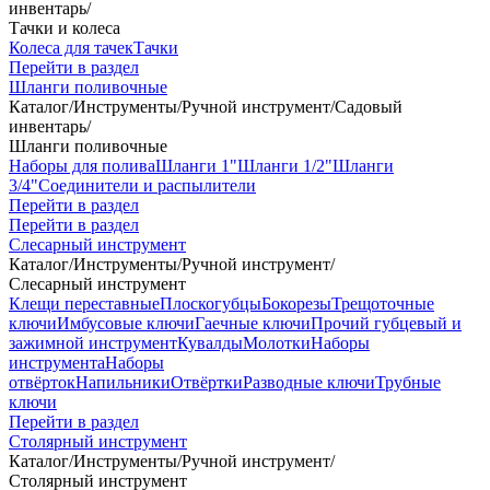
инвентарь
/
Тачки и колеса
Колеса для тачек
Тачки
Перейти в раздел
Шланги поливочные
Каталог
/
Инструменты
/
Ручной инструмент
/
Садовый
инвентарь
/
Шланги поливочные
Наборы для полива
Шланги 1"
Шланги 1/2"
Шланги
3/4"
Соединители и распылители
Перейти в раздел
Перейти в раздел
Слесарный инструмент
Каталог
/
Инструменты
/
Ручной инструмент
/
Слесарный инструмент
Клещи переставные
Плоскогубцы
Бокорезы
Трещоточные
ключи
Имбусовые ключи
Гаечные ключи
Прочий губцевый и
зажимной инструмент
Кувалды
Молотки
Наборы
инструмента
Наборы
отвёрток
Напильники
Отвёртки
Разводные ключи
Трубные
ключи
Перейти в раздел
Столярный инструмент
Каталог
/
Инструменты
/
Ручной инструмент
/
Столярный инструмент