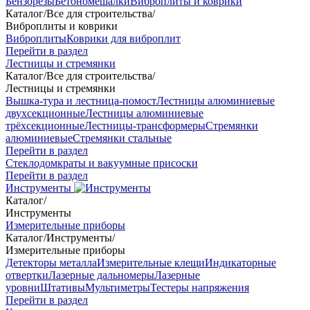
Бензорезы
Бетономешалки
Виброплиты и коврики
Каталог
/
Все для строительства
/
Виброплиты и коврики
Виброплиты
Коврики для виброплит
Перейти в раздел
Лестницы и стремянки
Каталог
/
Все для строительства
/
Лестницы и стремянки
Вышка-тура и лестница-помост
Лестницы алюминиевые
двухсекционные
Лестницы алюминиевые
трёхсекционные
Лестницы-трансформеры
Стремянки
алюминиевые
Стремянки стальные
Перейти в раздел
Стеклодомкраты и вакуумные присоски
Перейти в раздел
Инструменты
Каталог
/
Инструменты
Измерительные приборы
Каталог
/
Инструменты
/
Измерительные приборы
Детекторы металла
Измерительные клещи
Индикаторные
отвертки
Лазерные дальномеры
Лазерные
уровни
Штативы
Мультиметры
Тестеры напряжения
Перейти в раздел