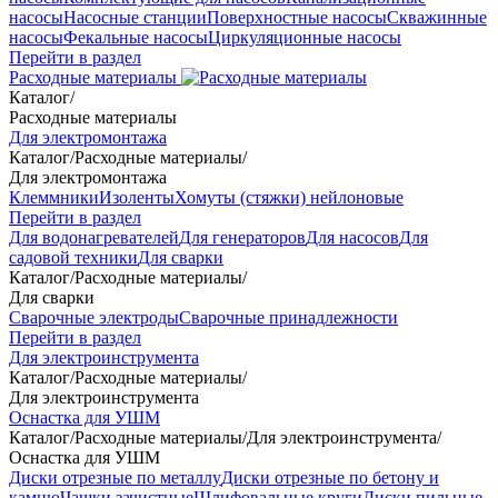
насосы
Насосные станции
Поверхностные насосы
Скважинные
насосы
Фекальные насосы
Циркуляционные насосы
Перейти в раздел
Расходные материалы
Каталог
/
Расходные материалы
Для электромонтажа
Каталог
/
Расходные материалы
/
Для электромонтажа
Клеммники
Изоленты
Хомуты (стяжки) нейлоновые
Перейти в раздел
Для водонагревателей
Для генераторов
Для насосов
Для
садовой техники
Для сварки
Каталог
/
Расходные материалы
/
Для сварки
Сварочные электроды
Сварочные принадлежности
Перейти в раздел
Для электроинструмента
Каталог
/
Расходные материалы
/
Для электроинструмента
Оснастка для УШМ
Каталог
/
Расходные материалы
/
Для электроинструмента
/
Оснастка для УШМ
Диски отрезные по металлу
Диски отрезные по бетону и
камню
Чашки зачистные
Шлифовальные круги
Диски пильные