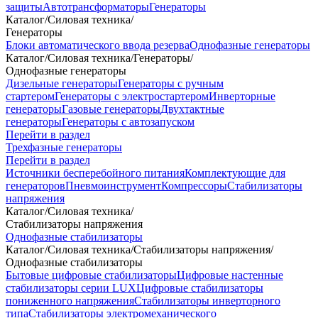
защиты
Автотрансформаторы
Генераторы
Каталог
/
Силовая техника
/
Генераторы
Блоки автоматического ввода резерва
Однофазные генераторы
Каталог
/
Силовая техника
/
Генераторы
/
Однофазные генераторы
Дизельные генераторы
Генераторы с ручным
стартером
Генераторы с электростартером
Инверторные
генераторы
Газовые генераторы
Двухтактные
генераторы
Генераторы с автозапуском
Перейти в раздел
Трехфазные генераторы
Перейти в раздел
Источники бесперебойного питания
Комплектующие для
генераторов
Пневмоинструмент
Компрессоры
Стабилизаторы
напряжения
Каталог
/
Силовая техника
/
Стабилизаторы напряжения
Однофазные стабилизаторы
Каталог
/
Силовая техника
/
Стабилизаторы напряжения
/
Однофазные стабилизаторы
Бытовые цифровые стабилизаторы
Цифровые настенные
стабилизаторы серии LUX
Цифровые стабилизаторы
пониженного напряжения
Стабилизаторы инверторного
типа
Стабилизаторы электромеханического