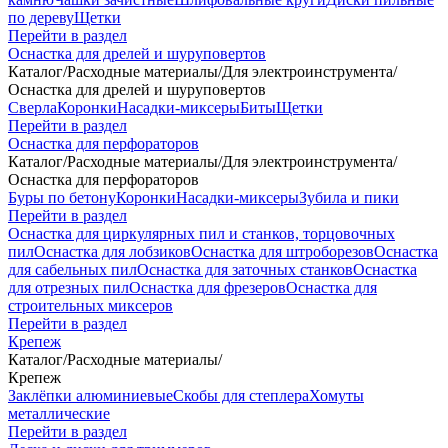
по дереву
Щетки
Перейти в раздел
Оснастка для дрелей и шуруповертов
Каталог
/
Расходные материалы
/
Для электроинструмента
/
Оснастка для дрелей и шуруповертов
Сверла
Коронки
Насадки-миксеры
Биты
Щетки
Перейти в раздел
Оснастка для перфораторов
Каталог
/
Расходные материалы
/
Для электроинструмента
/
Оснастка для перфораторов
Буры по бетону
Коронки
Насадки-миксеры
Зубила и пики
Перейти в раздел
Оснастка для циркулярных пил и станков, торцовочных
пил
Оснастка для лобзиков
Оснастка для штроборезов
Оснастка
для сабельных пил
Оснастка для заточных станков
Оснастка
для отрезных пил
Оснастка для фрезеров
Оснастка для
строительных миксеров
Перейти в раздел
Крепеж
Каталог
/
Расходные материалы
/
Крепеж
Заклёпки алюминиевые
Скобы для степлера
Хомуты
металлические
Перейти в раздел