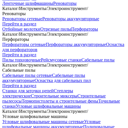
Ленточные шлифмашины
Реноваторы
Каталог
/
Инструменты
/
Электроинструмент
/
Реноваторы
Реноваторы сетевые
Реноваторы аккумуляторные
Перейти в раздел
Отбойные молотки
Отрезные пилы
Перфораторы
Каталог
/
Инструменты
/
Электроинструмент
/
Перфораторы
Перфораторы сетевые
Перфораторы аккумуляторные
Оснастка
для перфораторов
Перейти в раздел
Пилы торцовочные
Рейсмусовые станки
Сабельные пилы
Каталог
/
Инструменты
/
Электроинструмент
/
Сабельные пилы
Сабельные пилы сетевые
Сабельные пилы
аккумуляторные
Оснастка для сабельных пил
Перейти в раздел
Станки для заточки цепей
Степлеры
электрические
Строительные миксеры
Строительные
пылесосы
Термопистолеты и строительные фены
Точильные
станки
Угловые шлифовальные машины
Каталог
/
Инструменты
/
Электроинструмент
/
Угловые шлифовальные машины
Угловые шлифовальные машины сетевые
Угловые
шлифовальные машины аккумуляторные
Полировальные