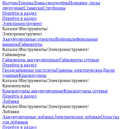
Колуны
Топоры
Ломы-гвоздодёры
Ножовки, пилы
двуручные
Стамески
Струбцины
Перейти в раздел
Перейти в раздел
Электроинструмент
Каталог
/
Инструменты
/
Электроинструмент
Аккумуляторные отвертки
Виброшлифовальные
машины
Гайковерты
Каталог
/
Инструменты
/
Электроинструмент
/
Гайковерты
Гайковерты аккумуляторные
Гайковерты сетевые
Перейти в раздел
Гвоздезабивные пистолеты
Граверы электрические
Дрели
ударные
Краскопульты
Каталог
/
Инструменты
/
Электроинструмент
/
Краскопульты
Краскопульты аккумуляторные
Краскопульты сетевые
Перейти в раздел
Лобзики
Каталог
/
Инструменты
/
Электроинструмент
/
Лобзики
Аккумуляторные лобзики
Электрические лобзики
Оснастка
для лобзиков
Перейти в раздел