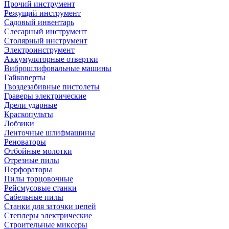
Прочий инструмент
Режущий инструмент
Садовый инвентарь
Слесарный инструмент
Столярный инструмент
Электроинструмент
Аккумуляторные отвертки
Виброшлифовальные машины
Гайковерты
Гвоздезабивные пистолеты
Граверы электрические
Дрели ударные
Краскопульты
Лобзики
Ленточные шлифмашины
Реноваторы
Отбойные молотки
Отрезные пилы
Перфораторы
Пилы торцовочные
Рейсмусовые станки
Сабельные пилы
Станки для заточки цепей
Степлеры электрические
Строительные миксеры