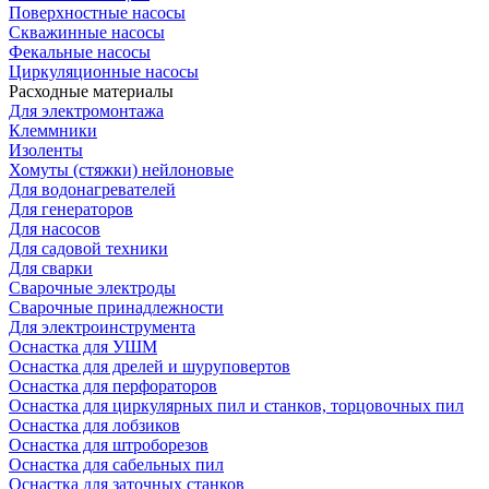
Поверхностные насосы
Скважинные насосы
Фекальные насосы
Циркуляционные насосы
Расходные материалы
Для электромонтажа
Клеммники
Изоленты
Хомуты (стяжки) нейлоновые
Для водонагревателей
Для генераторов
Для насосов
Для садовой техники
Для сварки
Сварочные электроды
Сварочные принадлежности
Для электроинструмента
Оснастка для УШМ
Оснастка для дрелей и шуруповертов
Оснастка для перфораторов
Оснастка для циркулярных пил и станков, торцовочных пил
Оснастка для лобзиков
Оснастка для штроборезов
Оснастка для сабельных пил
Оснастка для заточных станков