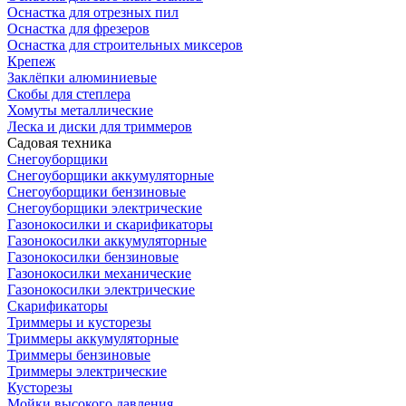
Оснастка для отрезных пил
Оснастка для фрезеров
Оснастка для строительных миксеров
Крепеж
Заклёпки алюминиевые
Скобы для степлера
Хомуты металлические
Леска и диски для триммеров
Садовая техника
Снегоуборщики
Снегоуборщики аккумуляторные
Снегоуборщики бензиновые
Снегоуборщики электрические
Газонокосилки и скарификаторы
Газонокосилки аккумуляторные
Газонокосилки бензиновые
Газонокосилки механические
Газонокосилки электрические
Скарификаторы
Триммеры и кусторезы
Триммеры аккумуляторные
Триммеры бензиновые
Триммеры электрические
Кусторезы
Мойки высокого давления