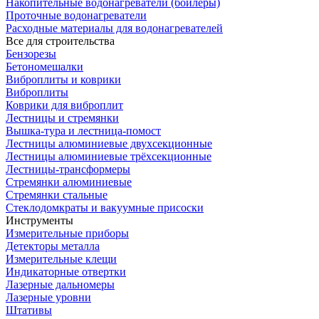
Накопительные водонагреватели (бойлеры)
Проточные водонагреватели
Расходные материалы для водонагревателей
Все для строительства
Бензорезы
Бетономешалки
Виброплиты и коврики
Виброплиты
Коврики для виброплит
Лестницы и стремянки
Вышка-тура и лестница-помост
Лестницы алюминиевые двухсекционные
Лестницы алюминиевые трёхсекционные
Лестницы-трансформеры
Стремянки алюминиевые
Стремянки стальные
Стеклодомкраты и вакуумные присоски
Инструменты
Измерительные приборы
Детекторы металла
Измерительные клещи
Индикаторные отвертки
Лазерные дальномеры
Лазерные уровни
Штативы