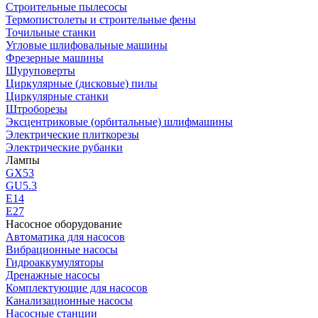
Строительные пылесосы
Термопистолеты и строительные фены
Точильные станки
Угловые шлифовальные машины
Фрезерные машины
Шуруповерты
Циркулярные (дисковые) пилы
Циркулярные станки
Штроборезы
Эксцентриковые (орбитальные) шлифмашины
Электрические плиткорезы
Электрические рубанки
Лампы
GX53
GU5.3
Е14
Е27
Насосное оборудование
Автоматика для насосов
Вибрационные насосы
Гидроаккумуляторы
Дренажные насосы
Комплектующие для насосов
Канализационные насосы
Насосные станции