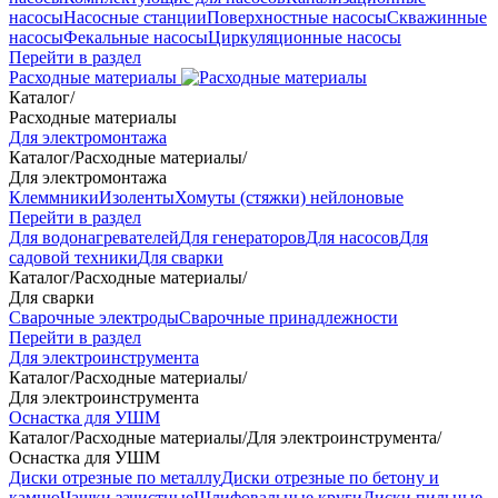
насосы
Насосные станции
Поверхностные насосы
Скважинные
насосы
Фекальные насосы
Циркуляционные насосы
Перейти в раздел
Расходные материалы
Каталог
/
Расходные материалы
Для электромонтажа
Каталог
/
Расходные материалы
/
Для электромонтажа
Клеммники
Изоленты
Хомуты (стяжки) нейлоновые
Перейти в раздел
Для водонагревателей
Для генераторов
Для насосов
Для
садовой техники
Для сварки
Каталог
/
Расходные материалы
/
Для сварки
Сварочные электроды
Сварочные принадлежности
Перейти в раздел
Для электроинструмента
Каталог
/
Расходные материалы
/
Для электроинструмента
Оснастка для УШМ
Каталог
/
Расходные материалы
/
Для электроинструмента
/
Оснастка для УШМ
Диски отрезные по металлу
Диски отрезные по бетону и
камню
Чашки зачистные
Шлифовальные круги
Диски пильные