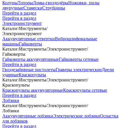
Колуны
Топоры
Ломы-гвоздодёры
Ножовки, пилы
двуручные
Стамески
Струбцины
Перейти в раздел
Перейти в раздел
Электроинструмент
Каталог
/
Инструменты
/
Электроинструмент
Аккумуляторные отвертки
Виброшлифовальные
машины
Гайковерты
Каталог
/
Инструменты
/
Электроинструмент
/
Гайковерты
Гайковерты аккумуляторные
Гайковерты сетевые
Перейти в раздел
Гвоздезабивные пистолеты
Граверы электрические
Дрели
ударные
Краскопульты
Каталог
/
Инструменты
/
Электроинструмент
/
Краскопульты
Краскопульты аккумуляторные
Краскопульты сетевые
Перейти в раздел
Лобзики
Каталог
/
Инструменты
/
Электроинструмент
/
Лобзики
Аккумуляторные лобзики
Электрические лобзики
Оснастка
для лобзиков
Перейти в раздел