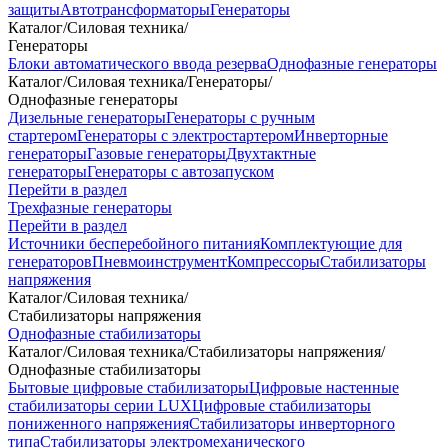
защиты
Автотрансформаторы
Генераторы
Каталог
/
Силовая техника
/
Генераторы
Блоки автоматического ввода резерва
Однофазные генераторы
Каталог
/
Силовая техника
/
Генераторы
/
Однофазные генераторы
Дизельные генераторы
Генераторы с ручным
стартером
Генераторы с электростартером
Инверторные
генераторы
Газовые генераторы
Двухтактные
генераторы
Генераторы с автозапуском
Перейти в раздел
Трехфазные генераторы
Перейти в раздел
Источники бесперебойного питания
Комплектующие для
генераторов
Пневмоинструмент
Компрессоры
Стабилизаторы
напряжения
Каталог
/
Силовая техника
/
Стабилизаторы напряжения
Однофазные стабилизаторы
Каталог
/
Силовая техника
/
Стабилизаторы напряжения
/
Однофазные стабилизаторы
Бытовые цифровые стабилизаторы
Цифровые настенные
стабилизаторы серии LUX
Цифровые стабилизаторы
пониженного напряжения
Стабилизаторы инверторного
типа
Стабилизаторы электромеханического