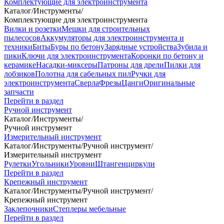
Комплектующие для электроинструмента
Каталог
/
Инструменты
/
Комплектующие для электроинструмента
Вилки и розетки
Мешки для строительных
пылесосов
Аккумуляторы для электроинструмента и
техники
Биты
Буры по бетону
Зарядные устройства
Зубила и
пики
Ключи для электроинструмента
Коронки по бетону и
керамике
Насадки-миксеры
Патроны для дрели
Пилки для
лобзиков
Полотна для сабельных пил
Ручки для
электроинструмента
Сверла
Фрезы
Цанги
Оригинальные
запчасти
Перейти в раздел
Ручной инструмент
Каталог
/
Инструменты
/
Ручной инструмент
Измерительный инструмент
Каталог
/
Инструменты
/
Ручной инструмент
/
Измерительный инструмент
Рулетки
Угольники
Уровни
Штангенциркули
Перейти в раздел
Крепежный инструмент
Каталог
/
Инструменты
/
Ручной инструмент
/
Крепежный инструмент
Заклепочники
Степлеры мебельные
Перейти в раздел