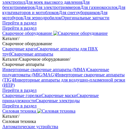
электропил
Для моек высокого давления
Для
бензотриммеров
Для электротриммеров
Для газонокосилок
Для
культиваторов и мотоблоков
Для снегоуборщиков
Для
мотобуров
Для зернодробилок
Оригинальные запчасти
Перейти в раздел
Перейти в раздел
Сварочное оборудование
Каталог
/
Сварочное оборудование
Сварочные краги
Сварочные аппараты для ПВХ
труб
Сварочные аппараты
Каталог
/
Сварочное оборудование
/
Сварочные аппараты
Инверторные сварочные аппараты (ММА)
Сварочные
полуавтоматы (MIG/MAG)
Инверторные сварочные аппараты
(TIG)
Инверторные аппараты для воздушно-плазменной резки
(ИПР)
Перейти в раздел
Сварочные горелки
Сварочные маски
Сварочные
принадлежности
Сварочные электроды
Перейти в раздел
Силовая техника
Каталог
/
Силовая техника
Автоматические устройства