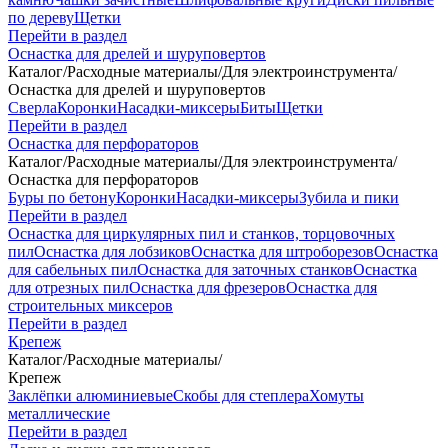
по дереву
Щетки
Перейти в раздел
Оснастка для дрелей и шуруповертов
Каталог
/
Расходные материалы
/
Для электроинструмента
/
Оснастка для дрелей и шуруповертов
Сверла
Коронки
Насадки-миксеры
Биты
Щетки
Перейти в раздел
Оснастка для перфораторов
Каталог
/
Расходные материалы
/
Для электроинструмента
/
Оснастка для перфораторов
Буры по бетону
Коронки
Насадки-миксеры
Зубила и пики
Перейти в раздел
Оснастка для циркулярных пил и станков, торцовочных
пил
Оснастка для лобзиков
Оснастка для штроборезов
Оснастка
для сабельных пил
Оснастка для заточных станков
Оснастка
для отрезных пил
Оснастка для фрезеров
Оснастка для
строительных миксеров
Перейти в раздел
Крепеж
Каталог
/
Расходные материалы
/
Крепеж
Заклёпки алюминиевые
Скобы для степлера
Хомуты
металлические
Перейти в раздел