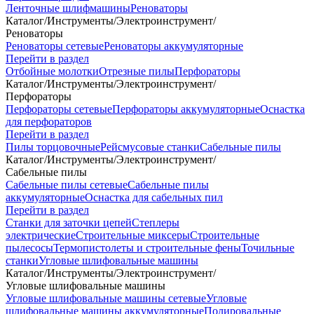
Ленточные шлифмашины
Реноваторы
Каталог
/
Инструменты
/
Электроинструмент
/
Реноваторы
Реноваторы сетевые
Реноваторы аккумуляторные
Перейти в раздел
Отбойные молотки
Отрезные пилы
Перфораторы
Каталог
/
Инструменты
/
Электроинструмент
/
Перфораторы
Перфораторы сетевые
Перфораторы аккумуляторные
Оснастка
для перфораторов
Перейти в раздел
Пилы торцовочные
Рейсмусовые станки
Сабельные пилы
Каталог
/
Инструменты
/
Электроинструмент
/
Сабельные пилы
Сабельные пилы сетевые
Сабельные пилы
аккумуляторные
Оснастка для сабельных пил
Перейти в раздел
Станки для заточки цепей
Степлеры
электрические
Строительные миксеры
Строительные
пылесосы
Термопистолеты и строительные фены
Точильные
станки
Угловые шлифовальные машины
Каталог
/
Инструменты
/
Электроинструмент
/
Угловые шлифовальные машины
Угловые шлифовальные машины сетевые
Угловые
шлифовальные машины аккумуляторные
Полировальные