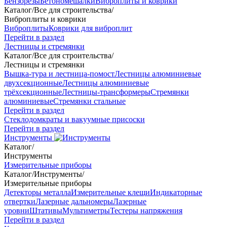
Бензорезы
Бетономешалки
Виброплиты и коврики
Каталог
/
Все для строительства
/
Виброплиты и коврики
Виброплиты
Коврики для виброплит
Перейти в раздел
Лестницы и стремянки
Каталог
/
Все для строительства
/
Лестницы и стремянки
Вышка-тура и лестница-помост
Лестницы алюминиевые
двухсекционные
Лестницы алюминиевые
трёхсекционные
Лестницы-трансформеры
Стремянки
алюминиевые
Стремянки стальные
Перейти в раздел
Стеклодомкраты и вакуумные присоски
Перейти в раздел
Инструменты
Каталог
/
Инструменты
Измерительные приборы
Каталог
/
Инструменты
/
Измерительные приборы
Детекторы металла
Измерительные клещи
Индикаторные
отвертки
Лазерные дальномеры
Лазерные
уровни
Штативы
Мультиметры
Тестеры напряжения
Перейти в раздел