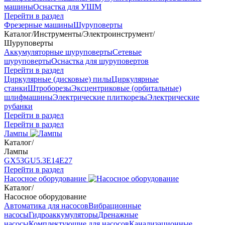
машины
Оснастка для УШМ
Перейти в раздел
Фрезерные машины
Шуруповерты
Каталог
/
Инструменты
/
Электроинструмент
/
Шуруповерты
Аккумуляторные шуруповерты
Сетевые
шуруповерты
Оснастка для шуруповертов
Перейти в раздел
Циркулярные (дисковые) пилы
Циркулярные
станки
Штроборезы
Эксцентриковые (орбитальные)
шлифмашины
Электрические плиткорезы
Электрические
рубанки
Перейти в раздел
Перейти в раздел
Лампы
Каталог
/
Лампы
GX53
GU5.3
Е14
Е27
Перейти в раздел
Насосное оборудование
Каталог
/
Насосное оборудование
Автоматика для насосов
Вибрационные
насосы
Гидроаккумуляторы
Дренажные
насосы
Комплектующие для насосов
Канализационные