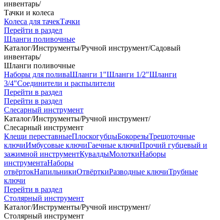
инвентарь
/
Тачки и колеса
Колеса для тачек
Тачки
Перейти в раздел
Шланги поливочные
Каталог
/
Инструменты
/
Ручной инструмент
/
Садовый
инвентарь
/
Шланги поливочные
Наборы для полива
Шланги 1"
Шланги 1/2"
Шланги
3/4"
Соединители и распылители
Перейти в раздел
Перейти в раздел
Слесарный инструмент
Каталог
/
Инструменты
/
Ручной инструмент
/
Слесарный инструмент
Клещи переставные
Плоскогубцы
Бокорезы
Трещоточные
ключи
Имбусовые ключи
Гаечные ключи
Прочий губцевый и
зажимной инструмент
Кувалды
Молотки
Наборы
инструмента
Наборы
отвёрток
Напильники
Отвёртки
Разводные ключи
Трубные
ключи
Перейти в раздел
Столярный инструмент
Каталог
/
Инструменты
/
Ручной инструмент
/
Столярный инструмент