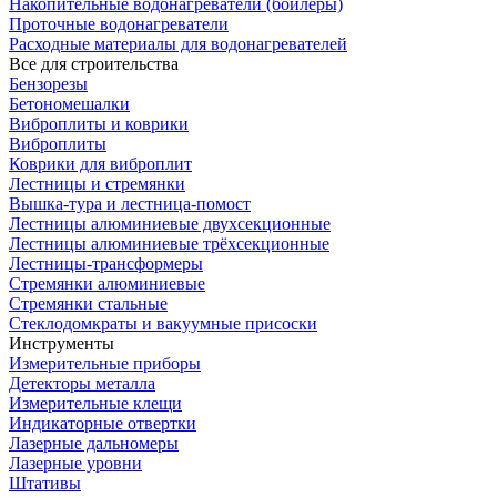
Накопительные водонагреватели (бойлеры)
Проточные водонагреватели
Расходные материалы для водонагревателей
Все для строительства
Бензорезы
Бетономешалки
Виброплиты и коврики
Виброплиты
Коврики для виброплит
Лестницы и стремянки
Вышка-тура и лестница-помост
Лестницы алюминиевые двухсекционные
Лестницы алюминиевые трёхсекционные
Лестницы-трансформеры
Стремянки алюминиевые
Стремянки стальные
Стеклодомкраты и вакуумные присоски
Инструменты
Измерительные приборы
Детекторы металла
Измерительные клещи
Индикаторные отвертки
Лазерные дальномеры
Лазерные уровни
Штативы