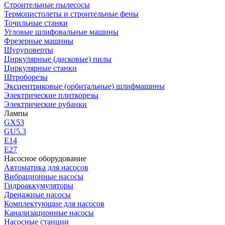
Строительные пылесосы
Термопистолеты и строительные фены
Точильные станки
Угловые шлифовальные машины
Фрезерные машины
Шуруповерты
Циркулярные (дисковые) пилы
Циркулярные станки
Штроборезы
Эксцентриковые (орбитальные) шлифмашины
Электрические плиткорезы
Электрические рубанки
Лампы
GX53
GU5.3
Е14
Е27
Насосное оборудование
Автоматика для насосов
Вибрационные насосы
Гидроаккумуляторы
Дренажные насосы
Комплектующие для насосов
Канализационные насосы
Насосные станции