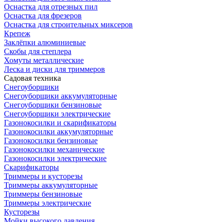
Оснастка для отрезных пил
Оснастка для фрезеров
Оснастка для строительных миксеров
Крепеж
Заклёпки алюминиевые
Скобы для степлера
Хомуты металлические
Леска и диски для триммеров
Садовая техника
Снегоуборщики
Снегоуборщики аккумуляторные
Снегоуборщики бензиновые
Снегоуборщики электрические
Газонокосилки и скарификаторы
Газонокосилки аккумуляторные
Газонокосилки бензиновые
Газонокосилки механические
Газонокосилки электрические
Скарификаторы
Триммеры и кусторезы
Триммеры аккумуляторные
Триммеры бензиновые
Триммеры электрические
Кусторезы
Мойки высокого давления