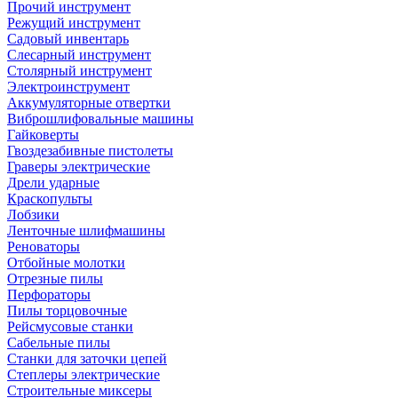
Прочий инструмент
Режущий инструмент
Садовый инвентарь
Слесарный инструмент
Столярный инструмент
Электроинструмент
Аккумуляторные отвертки
Виброшлифовальные машины
Гайковерты
Гвоздезабивные пистолеты
Граверы электрические
Дрели ударные
Краскопульты
Лобзики
Ленточные шлифмашины
Реноваторы
Отбойные молотки
Отрезные пилы
Перфораторы
Пилы торцовочные
Рейсмусовые станки
Сабельные пилы
Станки для заточки цепей
Степлеры электрические
Строительные миксеры