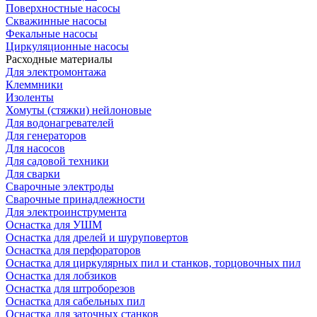
Поверхностные насосы
Скважинные насосы
Фекальные насосы
Циркуляционные насосы
Расходные материалы
Для электромонтажа
Клеммники
Изоленты
Хомуты (стяжки) нейлоновые
Для водонагревателей
Для генераторов
Для насосов
Для садовой техники
Для сварки
Сварочные электроды
Сварочные принадлежности
Для электроинструмента
Оснастка для УШМ
Оснастка для дрелей и шуруповертов
Оснастка для перфораторов
Оснастка для циркулярных пил и станков, торцовочных пил
Оснастка для лобзиков
Оснастка для штроборезов
Оснастка для сабельных пил
Оснастка для заточных станков