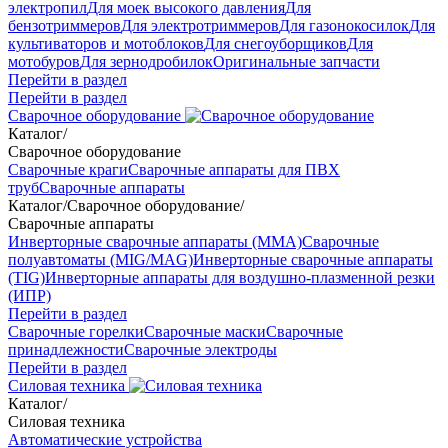
электропил
Для моек высокого давления
Для
бензотриммеров
Для электротриммеров
Для газонокосилок
Для
культиваторов и мотоблоков
Для снегоуборщиков
Для
мотобуров
Для зернодробилок
Оригинальные запчасти
Перейти в раздел
Перейти в раздел
Сварочное оборудование
Каталог
/
Сварочное оборудование
Сварочные краги
Сварочные аппараты для ПВХ
труб
Сварочные аппараты
Каталог
/
Сварочное оборудование
/
Сварочные аппараты
Инверторные сварочные аппараты (ММА)
Сварочные
полуавтоматы (MIG/MAG)
Инверторные сварочные аппараты
(TIG)
Инверторные аппараты для воздушно-плазменной резки
(ИПР)
Перейти в раздел
Сварочные горелки
Сварочные маски
Сварочные
принадлежности
Сварочные электроды
Перейти в раздел
Силовая техника
Каталог
/
Силовая техника
Автоматические устройства