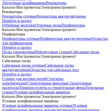
Ленточные шлифмашины
Реноваторы
Каталог
/
Инструменты
/
Электроинструмент
/
Реноваторы
Реноваторы сетевые
Реноваторы аккумуляторные
Перейти в раздел
Отбойные молотки
Отрезные пилы
Перфораторы
Каталог
/
Инструменты
/
Электроинструмент
/
Перфораторы
Перфораторы сетевые
Перфораторы аккумуляторные
Оснастка
для перфораторов
Перейти в раздел
Пилы торцовочные
Рейсмусовые станки
Сабельные пилы
Каталог
/
Инструменты
/
Электроинструмент
/
Сабельные пилы
Сабельные пилы сетевые
Сабельные пилы
аккумуляторные
Оснастка для сабельных пил
Перейти в раздел
Станки для заточки цепей
Степлеры
электрические
Строительные миксеры
Строительные
пылесосы
Термопистолеты и строительные фены
Точильные
станки
Угловые шлифовальные машины
Каталог
/
Инструменты
/
Электроинструмент
/
Угловые шлифовальные машины
Угловые шлифовальные машины сетевые
Угловые
шлифовальные машины аккумуляторные
Полировальные