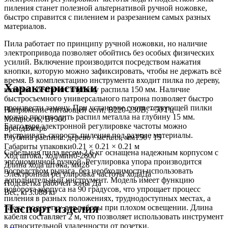
пиления станет полезной альтернативой ручной ножовке,
быстро справится с пилением и разрезанием самых разных
материалов.
Пила работает по принципу ручной ножовки, но наличие
электропривода позволяет обойтись без особых физических
усилий. Включение производится посредством нажатия
кнопки, которую можно зафиксировать, чтобы не держать всё
время. В комплектацию инструмента входит пилка по дереву,
Характеристики
которая обеспечит глубину распила 150 мм. Наличие
быстросъемного универсального патрона позволяет быстро
произвести замену. При установке соответствующей пилки
Напряжение питающей сети, В
220-230В, ~50 Гц
можно производить распил металла на глубину 15 мм.
Мощность, Вт
900
Благодаря электронной регулировке частоты можно
Бренд
Вихрь
настраивать скорость пиления под разные материалы.
Глубина распила: дерево / металл, мм
150 / 15
Габариты упаковки
0.21 × 0.21 × 0.21 м
Сабельная пила весом 2,6 кг оснащена надежным корпусом с
Ход штока, ход/мин
0-2800
эргономичной ручкой. Регулировка упора производится
Длина хода штока, мм
28
посредством рычага, без необходимости использовать
Электронная регулировка частоты хода
Да
дополнительный инструмент. Модель имеет функцию
Подсветка рабочей зоны
Да
поворота корпуса на 90 градусов, что упрощает процесс
Вес, кг
3.088 кг
пиления в разных положениях, труднодоступных местах, а
Паспорт изделия
также подсветку для работы при плохом освещении. Длина
кабеля составляет 2 м, что позволяет использовать инструмент
в относительной удаленности от розетки.