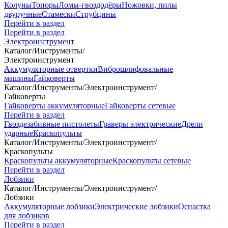
Колуны
Топоры
Ломы-гвоздодёры
Ножовки, пилы
двуручные
Стамески
Струбцины
Перейти в раздел
Перейти в раздел
Электроинструмент
Каталог
/
Инструменты
/
Электроинструмент
Аккумуляторные отвертки
Виброшлифовальные
машины
Гайковерты
Каталог
/
Инструменты
/
Электроинструмент
/
Гайковерты
Гайковерты аккумуляторные
Гайковерты сетевые
Перейти в раздел
Гвоздезабивные пистолеты
Граверы электрические
Дрели
ударные
Краскопульты
Каталог
/
Инструменты
/
Электроинструмент
/
Краскопульты
Краскопульты аккумуляторные
Краскопульты сетевые
Перейти в раздел
Лобзики
Каталог
/
Инструменты
/
Электроинструмент
/
Лобзики
Аккумуляторные лобзики
Электрические лобзики
Оснастка
для лобзиков
Перейти в раздел