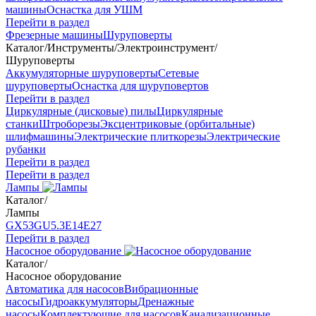
машины
Оснастка для УШМ
Перейти в раздел
Фрезерные машины
Шуруповерты
Каталог
/
Инструменты
/
Электроинструмент
/
Шуруповерты
Аккумуляторные шуруповерты
Сетевые
шуруповерты
Оснастка для шуруповертов
Перейти в раздел
Циркулярные (дисковые) пилы
Циркулярные
станки
Штроборезы
Эксцентриковые (орбитальные)
шлифмашины
Электрические плиткорезы
Электрические
рубанки
Перейти в раздел
Перейти в раздел
Лампы
Каталог
/
Лампы
GX53
GU5.3
Е14
Е27
Перейти в раздел
Насосное оборудование
Каталог
/
Насосное оборудование
Автоматика для насосов
Вибрационные
насосы
Гидроаккумуляторы
Дренажные
насосы
Комплектующие для насосов
Канализационные