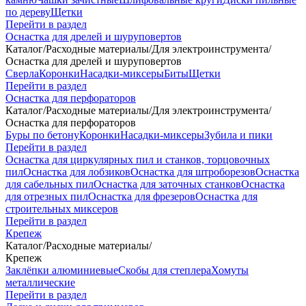
по дереву
Щетки
Перейти в раздел
Оснастка для дрелей и шуруповертов
Каталог
/
Расходные материалы
/
Для электроинструмента
/
Оснастка для дрелей и шуруповертов
Сверла
Коронки
Насадки-миксеры
Биты
Щетки
Перейти в раздел
Оснастка для перфораторов
Каталог
/
Расходные материалы
/
Для электроинструмента
/
Оснастка для перфораторов
Буры по бетону
Коронки
Насадки-миксеры
Зубила и пики
Перейти в раздел
Оснастка для циркулярных пил и станков, торцовочных
пил
Оснастка для лобзиков
Оснастка для штроборезов
Оснастка
для сабельных пил
Оснастка для заточных станков
Оснастка
для отрезных пил
Оснастка для фрезеров
Оснастка для
строительных миксеров
Перейти в раздел
Крепеж
Каталог
/
Расходные материалы
/
Крепеж
Заклёпки алюминиевые
Скобы для степлера
Хомуты
металлические
Перейти в раздел