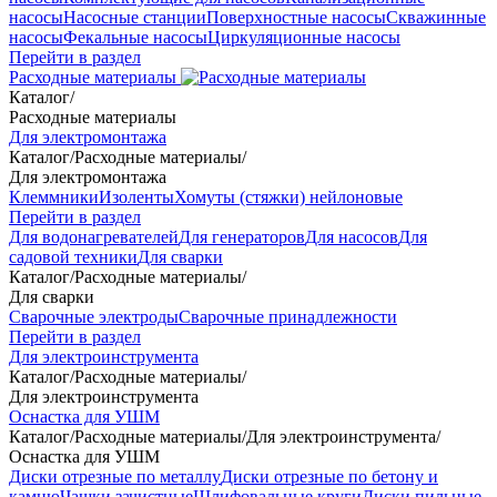
насосы
Насосные станции
Поверхностные насосы
Скважинные
насосы
Фекальные насосы
Циркуляционные насосы
Перейти в раздел
Расходные материалы
Каталог
/
Расходные материалы
Для электромонтажа
Каталог
/
Расходные материалы
/
Для электромонтажа
Клеммники
Изоленты
Хомуты (стяжки) нейлоновые
Перейти в раздел
Для водонагревателей
Для генераторов
Для насосов
Для
садовой техники
Для сварки
Каталог
/
Расходные материалы
/
Для сварки
Сварочные электроды
Сварочные принадлежности
Перейти в раздел
Для электроинструмента
Каталог
/
Расходные материалы
/
Для электроинструмента
Оснастка для УШМ
Каталог
/
Расходные материалы
/
Для электроинструмента
/
Оснастка для УШМ
Диски отрезные по металлу
Диски отрезные по бетону и
камню
Чашки зачистные
Шлифовальные круги
Диски пильные