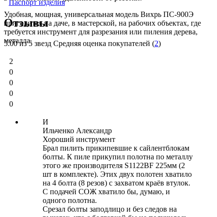
Паспорт изделия
Удобная, мощная, универсальная модель Вихрь ПС-900Э
Отзывы
пригодится на даче, в мастерской, на рабочих объектах, где
требуется инструмент для разрезания или пиления дерева,
металла.
5.00
из 5 звезд Средняя оценка покупателей (
2
)
2
0
0
0
0
И
Ильченко Александр
Хороший инструмент
Брал пилить прикипевшие к сайлентблокам
болты. К пиле прикупил полотна по металлу
этого же производителя S1122BF 225мм (2
шт в комплекте). Этих двух полотен хватило
на 4 болта (8 резов) с захватом краёв втулок.
С подачей СОЖ хватило бы, думаю, и
одного полотна.
Срезал болты заподлицо и без следов на