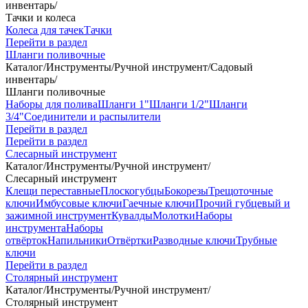
инвентарь
/
Тачки и колеса
Колеса для тачек
Тачки
Перейти в раздел
Шланги поливочные
Каталог
/
Инструменты
/
Ручной инструмент
/
Садовый
инвентарь
/
Шланги поливочные
Наборы для полива
Шланги 1"
Шланги 1/2"
Шланги
3/4"
Соединители и распылители
Перейти в раздел
Перейти в раздел
Слесарный инструмент
Каталог
/
Инструменты
/
Ручной инструмент
/
Слесарный инструмент
Клещи переставные
Плоскогубцы
Бокорезы
Трещоточные
ключи
Имбусовые ключи
Гаечные ключи
Прочий губцевый и
зажимной инструмент
Кувалды
Молотки
Наборы
инструмента
Наборы
отвёрток
Напильники
Отвёртки
Разводные ключи
Трубные
ключи
Перейти в раздел
Столярный инструмент
Каталог
/
Инструменты
/
Ручной инструмент
/
Столярный инструмент