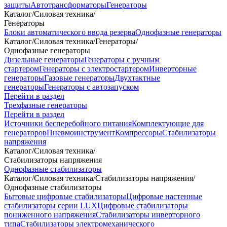
защиты
Автотрансформаторы
Генераторы
Каталог
/
Силовая техника
/
Генераторы
Блоки автоматического ввода резерва
Однофазные генераторы
Каталог
/
Силовая техника
/
Генераторы
/
Однофазные генераторы
Дизельные генераторы
Генераторы с ручным
стартером
Генераторы с электростартером
Инверторные
генераторы
Газовые генераторы
Двухтактные
генераторы
Генераторы с автозапуском
Перейти в раздел
Трехфазные генераторы
Перейти в раздел
Источники бесперебойного питания
Комплектующие для
генераторов
Пневмоинструмент
Компрессоры
Стабилизаторы
напряжения
Каталог
/
Силовая техника
/
Стабилизаторы напряжения
Однофазные стабилизаторы
Каталог
/
Силовая техника
/
Стабилизаторы напряжения
/
Однофазные стабилизаторы
Бытовые цифровые стабилизаторы
Цифровые настенные
стабилизаторы серии LUX
Цифровые стабилизаторы
пониженного напряжения
Стабилизаторы инверторного
типа
Стабилизаторы электромеханического