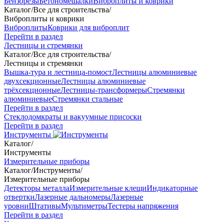
Бензорезы
Бетономешалки
Виброплиты и коврики
Каталог
/
Все для строительства
/
Виброплиты и коврики
Виброплиты
Коврики для виброплит
Перейти в раздел
Лестницы и стремянки
Каталог
/
Все для строительства
/
Лестницы и стремянки
Вышка-тура и лестница-помост
Лестницы алюминиевые
двухсекционные
Лестницы алюминиевые
трёхсекционные
Лестницы-трансформеры
Стремянки
алюминиевые
Стремянки стальные
Перейти в раздел
Стеклодомкраты и вакуумные присоски
Перейти в раздел
Инструменты
Каталог
/
Инструменты
Измерительные приборы
Каталог
/
Инструменты
/
Измерительные приборы
Детекторы металла
Измерительные клещи
Индикаторные
отвертки
Лазерные дальномеры
Лазерные
уровни
Штативы
Мультиметры
Тестеры напряжения
Перейти в раздел